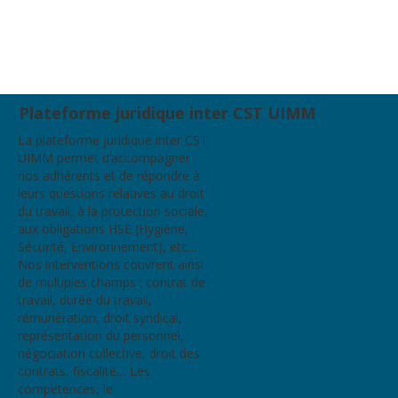
Plateforme juridique inter CST UIMM
La plateforme juridique inter CST
UIMM permet d’accompagner
nos adhérents et de répondre à
leurs questions relatives au droit
du travail, à la protection sociale,
aux obligations HSE (Hygiène,
Sécurité, Environnement), etc…
Nos interventions couvrent ainsi
de multiples champs : contrat de
travail, durée du travail,
rémunération, droit syndical,
représentation du personnel,
négociation collective, droit des
contrats, fiscalité… Les
compétences, le