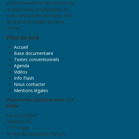
professionnalisme des juristes de
la plateforme, l’implantation au
coeur des bassins d’emplois font
la force et la qualité de notre
réseau.
Plan du site
Accueil
Base documentaire
Textes conventionnels
Agenda
Vidéos
Info Flash
Nous contacter
Mentions légales
Plateforme juridique inter CST
UIMM
Espace Wagner
Bâtiment A2
ème
2
étage
10 Rue du Lieutenant Parayre