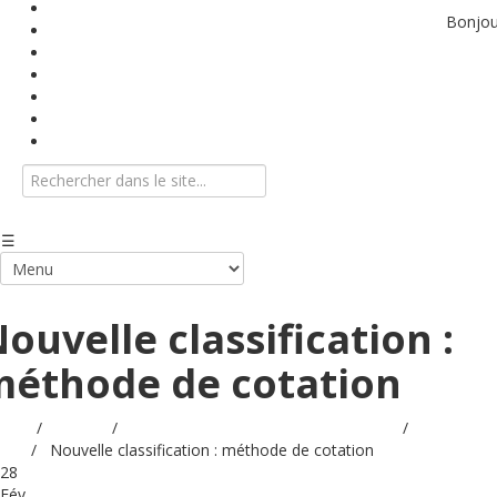
Base documentaire
Bonjou
Textes conventionnels
Indices
Vidéos
Info-Flash
Agenda
Nous contacter
ouvelle classification :
méthode de cotation
ueil
/
Videos
/
Evolution du dispositif conventionnel
/
Vidéos
MM
/
Nouvelle classification : méthode de cotation
28
Fév