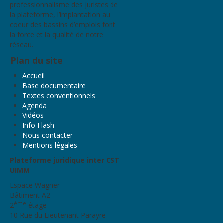
professionnalisme des juristes de
la plateforme, l’implantation au
coeur des bassins d’emplois font
la force et la qualité de notre
réseau.
Plan du site
Accueil
Base documentaire
Textes conventionnels
Agenda
Vidéos
Info Flash
Nous contacter
Mentions légales
Plateforme juridique inter CST
UIMM
Espace Wagner
Bâtiment A2
ème
2
étage
10 Rue du Lieutenant Parayre