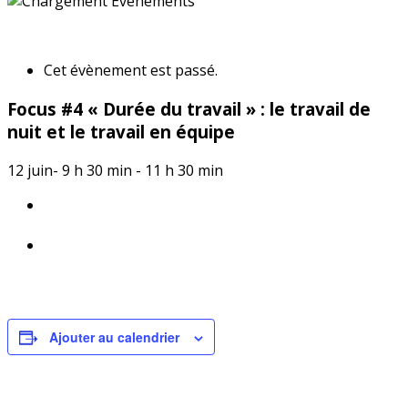
« Tous les Évènements
Cet évènement est passé.
Focus #4 « Durée du travail » : le travail de
nuit et le travail en équipe
12 juin- 9 h 30 min
-
11 h 30 min
«
Réunion de présentation du dispositif de branche
Cœur Industrie Épargne Salariale
Réunion d’actualité juridique et sociale – 16 juin
2026
»
Ajouter au calendrier