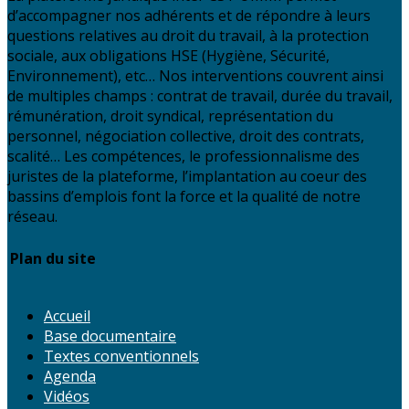
d’accompagner nos adhérents et de répondre à leurs
questions relatives au droit du travail, à la protection
sociale, aux obligations HSE (Hygiène, Sécurité,
Environnement), etc… Nos interventions couvrent ainsi
de multiples champs : contrat de travail, durée du travail,
rémunération, droit syndical, représentation du
personnel, négociation collective, droit des contrats,
fiscalité… Les compétences, le professionnalisme des
juristes de la plateforme, l’implantation au coeur des
bassins d’emplois font la force et la qualité de notre
réseau.
Plan du site
Accueil
Base documentaire
Textes conventionnels
Agenda
Vidéos