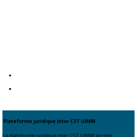
«
Réunion de présentation du dispositif de branche
Cœur Industrie Épargne Salariale
Réunion d’actualité juridique et sociale – 16 juin
2026
»
Plateforme juridique inter CST UIMM
La plateforme juridique inter CST UIMM permet