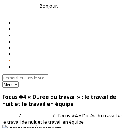
inter CST UIMM
Bonjour,
Identifiez-vous
Accueil
Base documentaire
Textes conventionnels
Indices
Vidéos
Info-Flash
Agenda
Nous contacter
Focus #4 « Durée du travail » : le travail de
nuit et le travail en équipe
Accueil
/
Évènements
/
Focus #4 « Durée du travail » :
le travail de nuit et le travail en équipe