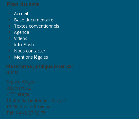
Plan du site
Accueil
Base documentaire
Textes conventionnels
Agenda
Vidéos
Info Flash
Nous contacter
Mentions légales
Plateforme juridique inter CST
UIMM
Espace Wagner
Bâtiment A2
ème
2
étage
10 Rue du Lieutenant Parayre
13290 Aix-en-Provence
Tél.
04 42 27 32 75