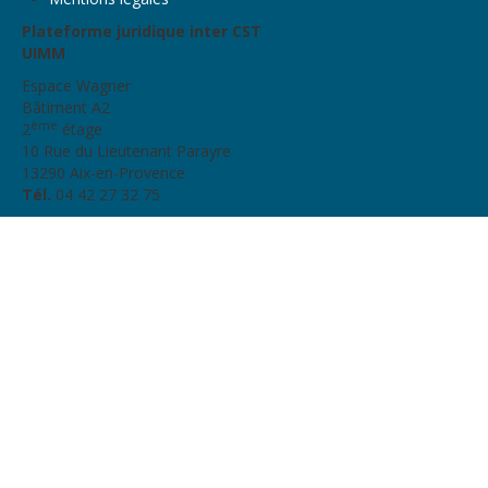
Plateforme juridique inter CST
UIMM
Espace Wagner
Bâtiment A2
ème
2
étage
10 Rue du Lieutenant Parayre
13290 Aix-en-Provence
Tél.
04 42 27 32 75