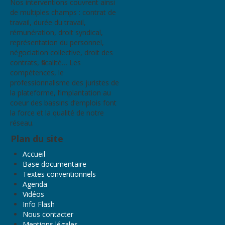
Nos interventions couvrent ainsi
de multiples champs : contrat de
travail, durée du travail,
rémunération, droit syndical,
représentation du personnel,
négociation collective, droit des
contrats, fiscalité… Les
compétences, le
professionnalisme des juristes de
la plateforme, l’implantation au
coeur des bassins d’emplois font
la force et la qualité de notre
réseau.
Plan du site
Accueil
Base documentaire
Textes conventionnels
Agenda
Vidéos
Info Flash
Nous contacter
Mentions légales