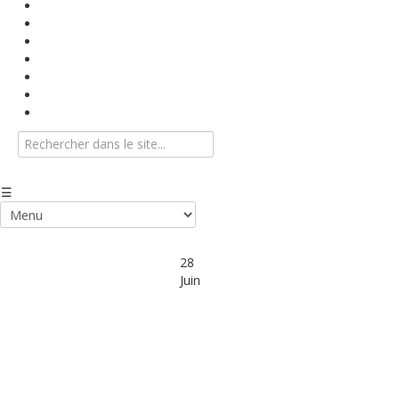
Base documentaire
Textes conventionnels
Indices
Vidéos
Info-Flash
Agenda
Nous contacter
28
Juin