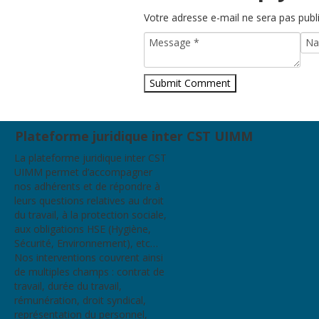
Votre adresse e-mail ne sera pas publ
Plateforme juridique inter CST UIMM
La plateforme juridique inter CST
UIMM permet d’accompagner
nos adhérents et de répondre à
leurs questions relatives au droit
du travail, à la protection sociale,
aux obligations HSE (Hygiène,
Sécurité, Environnement), etc…
Nos interventions couvrent ainsi
de multiples champs : contrat de
travail, durée du travail,
rémunération, droit syndical,
représentation du personnel,