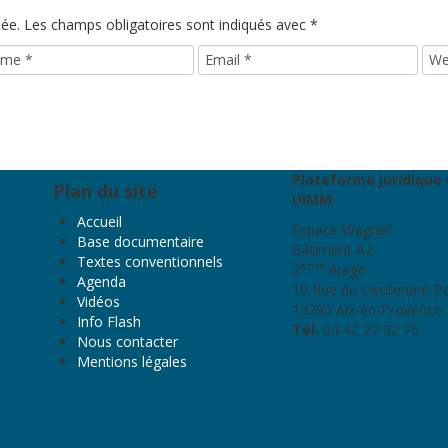
iée.
Les champs obligatoires sont indiqués avec
*
Plateforme juridique 
Plan du site
UIMM
Accueil
Espace Wagner
Base documentaire
Bâtiment A2
Textes conventionnels
ème
2
étage
Agenda
10 Rue du Lieutenant P
Vidéos
13290 Aix-en-Provence
Info Flash
Tél.
04 42 27 32 75
Nous contacter
Mentions légales