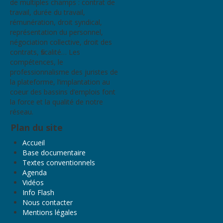
de multiples champs : contrat de
travail, durée du travail,
rémunération, droit syndical,
représentation du personnel,
négociation collective, droit des
contrats, fiscalité… Les
compétences, le
professionnalisme des juristes de
la plateforme, l’implantation au
coeur des bassins d’emplois font
la force et la qualité de notre
réseau.
Plan du site
Accueil
Base documentaire
Textes conventionnels
Agenda
Vidéos
Info Flash
Nous contacter
Mentions légales