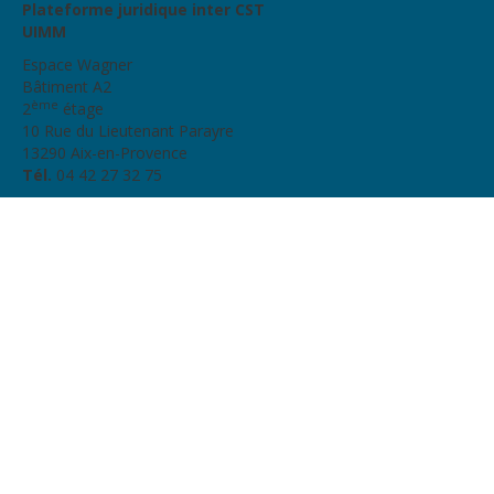
Plateforme juridique inter CST
UIMM
Espace Wagner
Bâtiment A2
ème
2
étage
10 Rue du Lieutenant Parayre
13290 Aix-en-Provence
Tél.
04 42 27 32 75