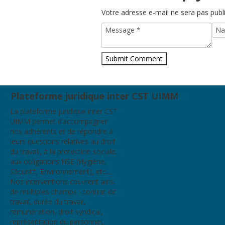
Votre adresse e-mail ne sera pas publ
Plateforme juridique inter CST UIMM
La plateforme juridique inter CST
UIMM permet d’accompagner
nos adhérents et de répondre à
leurs questions relatives au droit
du travail, à la protection sociale,
aux obligations HSE (Hygiène,
Sécurité, Environnement), etc…
Nos interventions couvrent ainsi
de multiples champs : contrat de
travail, durée du travail,
rémunération, droit syndical,
représentation du personnel,