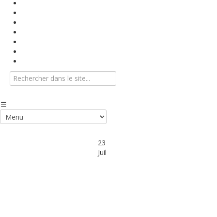
Base documentaire
Textes conventionnels
Indices
Vidéos
Info-Flash
Agenda
Nous contacter
23
Juil