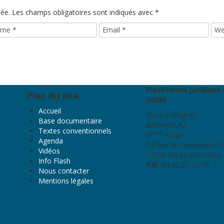
iée.
Les champs obligatoires sont indiqués avec
*
Plateforme juridique 
Plan du site
UIMM
Accueil
Espace Wagner
Base documentaire
Bâtiment A2
Textes conventionnels
ème
2
étage
Agenda
10 Rue du Lieutenant P
Vidéos
13290 Aix-en-Provence
Info Flash
Tél.
04 42 27 32 75
Nous contacter
Mentions légales