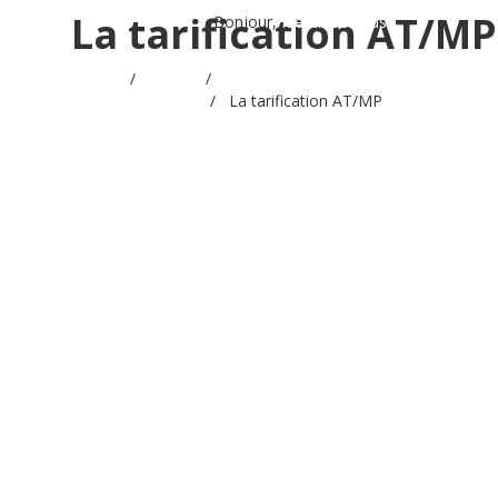
La tarification AT/MP
Bonjour,
Identifiez-vous
Accueil
/
Videos
/
Réunion d'actualité juridique et
sociale - Juin 2025
/
La tarification AT/MP