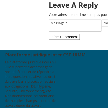
Leave A Reply
Votre adresse e-mail ne sera pas publ
Plateforme juridique inter CST UIMM
La plateforme juridique inter CST
UIMM permet d’accompagner
nos adhérents et de répondre à
leurs questions relatives au droit
du travail, à la protection sociale,
aux obligations HSE (Hygiène,
Sécurité, Environnement), etc…
Nos interventions couvrent ainsi
de multiples champs : contrat de
travail, durée du travail,