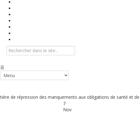
Base documentaire
Textes conventionnels
Indices
Vidéos
Info-Flash
Agenda
Nous contacter
tière de répression des manquements aux obligations de santé et de 
7
Nov