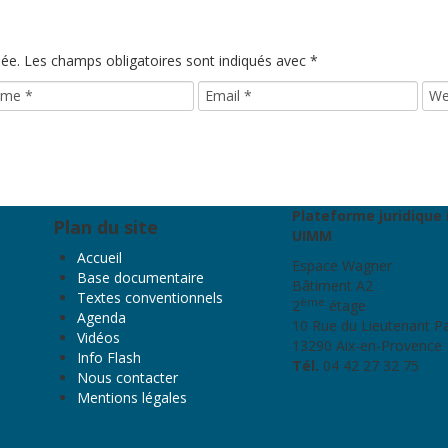
iée.
Les champs obligatoires sont indiqués avec
*
Plateforme juridique 
Plan du site
UIMM
Accueil
Espace Wagner
Base documentaire
Bâtiment A2
Textes conventionnels
ème
2
étage
Agenda
10 Rue du Lieutenant P
Vidéos
13290 Aix-en-Provence
Info Flash
Tél.
04 42 27 32 75
Nous contacter
Mentions légales