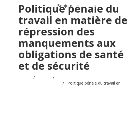
Politique pénale du
Bonjour,
Identifiez-vous
travail en matière de
répression des
manquements aux
obligations de santé
et de sécurité
Accueil
/
Videos
/
Réunion d'actualité juridique et
sociale - Octobre 2025
/
Politique pénale du travail en