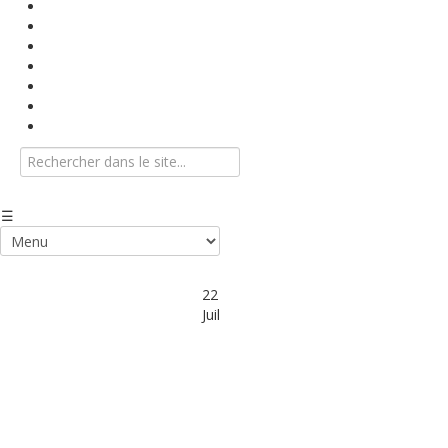
Base documentaire
Textes conventionnels
Indices
Vidéos
Info-Flash
Agenda
Nous contacter
22
Juil