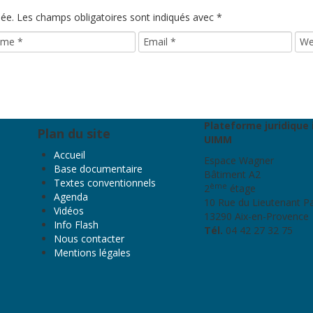
iée.
Les champs obligatoires sont indiqués avec
*
Plateforme juridique 
Plan du site
UIMM
Accueil
Espace Wagner
Base documentaire
Bâtiment A2
Textes conventionnels
ème
2
étage
Agenda
10 Rue du Lieutenant P
Vidéos
13290 Aix-en-Provence
Info Flash
Tél.
04 42 27 32 75
Nous contacter
Mentions légales