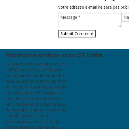
Votre adresse e-mail ne sera pas publ
Plateforme juridique inter CST UIMM
La plateforme juridique inter CST
UIMM permet d’accompagner
nos adhérents et de répondre à
leurs questions relatives au droit
du travail, à la protection sociale,
aux obligations HSE (Hygiène,
Sécurité, Environnement), etc…
Nos interventions couvrent ainsi
de multiples champs : contrat de
travail, durée du travail,
rémunération, droit syndical,
représentation du personnel,