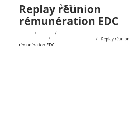
Replay réunion
Bonjour,
Identifiez-vous
rémunération EDC
Accueil
/
Videos
/
Evolution du dispositif
conventionnel
/
Replay réunions EDC
/
Replay réunion
rémunération EDC