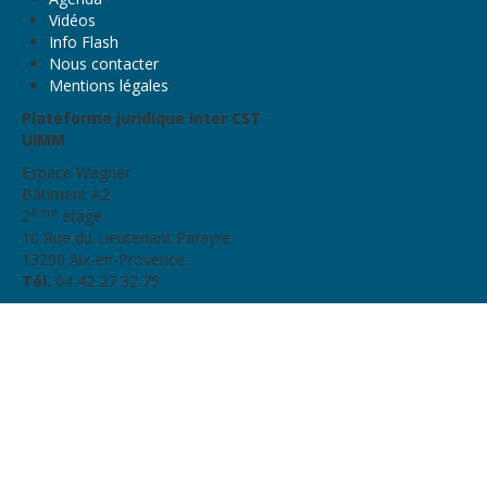
Vidéos
Info Flash
Nous contacter
Mentions légales
Plateforme juridique inter CST
UIMM
Espace Wagner
Bâtiment A2
ème
2
étage
10 Rue du Lieutenant Parayre
13290 Aix-en-Provence
Tél.
04 42 27 32 75