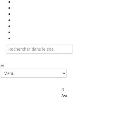
Base documentaire
Textes conventionnels
Indices
Vidéos
Info-Flash
Agenda
Nous contacter
4
Avr