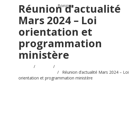
Réunion d’actualité
Bonjour,
Identifiez-vous
Mars 2024 – Loi
orientation et
programmation
ministère
Accueil
/
Videos
/
Réunion d'actualité juridique et
sociale - Mars 2024
/
Réunion d’actualité Mars 2024 – Loi
orientation et programmation ministère