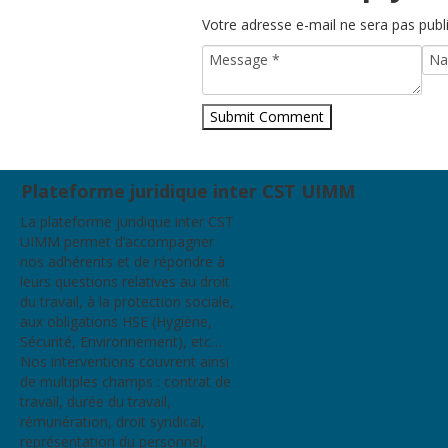
Votre adresse e-mail ne sera pas publ
Plateforme juridique inter CST UIMM
La plateforme juridique inter CST
UIMM permet d’accompagner
nos adhérents et de répondre à
leurs questions relatives au droit
du travail, à la protection sociale,
aux obligations HSE (Hygiène,
Sécurité, Environnement), etc…
Nos interventions couvrent ainsi
de multiples champs : contrat de
travail, durée du travail,
rémunération, droit syndical,
représentation du personnel,