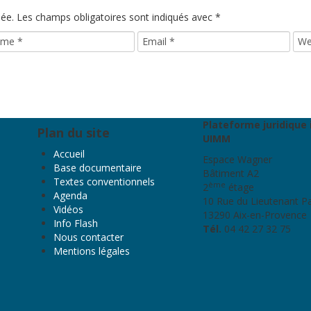
iée.
Les champs obligatoires sont indiqués avec
*
Plateforme juridique 
Plan du site
UIMM
Accueil
Espace Wagner
Base documentaire
Bâtiment A2
Textes conventionnels
ème
2
étage
Agenda
10 Rue du Lieutenant P
Vidéos
13290 Aix-en-Provence
Info Flash
Tél.
04 42 27 32 75
Nous contacter
Mentions légales