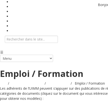
Base documentaire
Bonjo
Textes conventionnels
Indices
Vidéos
Info-Flash
Agenda
Nous contacter
 Emploi / Formation
ueil
/
Base documentaire
/
Les modèles
/
Emploi / Formation
Les adhérents de l’UIMM peuvent s’appuyer sur des publications de r
catégories de documents (cliquez sur le document qui vous intéresse
pour obtenir nos modèles) :
Les guides pratiques
Les Juri-Métal
Les modèles
Les pr