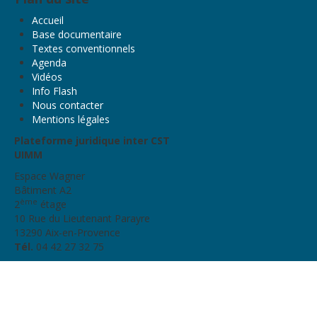
Accueil
Base documentaire
Textes conventionnels
Agenda
Vidéos
Info Flash
Nous contacter
Mentions légales
Plateforme juridique inter CST
UIMM
Espace Wagner
Bâtiment A2
ème
2
étage
10 Rue du Lieutenant Parayre
13290 Aix-en-Provence
Tél.
04 42 27 32 75