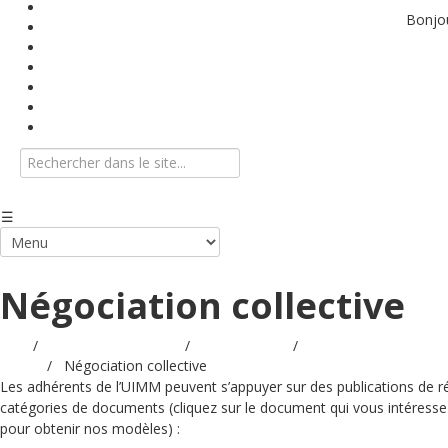
Base documentaire
Bonjo
Textes conventionnels
Indices
Vidéos
Info-Flash
Agenda
Nous contacter
 Négociation collective
ueil
/
Base documentaire
/
Les modèles
/
Relations collectives
travail
/
Négociation collective
Les adhérents de l’UIMM peuvent s’appuyer sur des publications de r
catégories de documents (cliquez sur le document qui vous intéresse
pour obtenir nos modèles) :