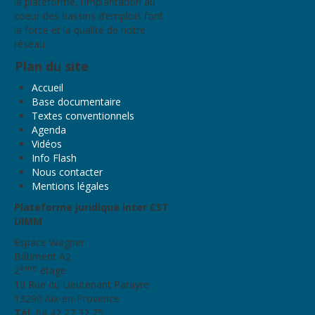
la plateforme, l’implantation au
coeur des bassins d’emplois font
la force et la qualité de notre
réseau.
Plan du site
Accueil
Base documentaire
Textes conventionnels
Agenda
Vidéos
Info Flash
Nous contacter
Mentions légales
Plateforme juridique inter CST
UIMM
Espace Wagner
Bâtiment A2
ème
2
étage
10 Rue du Lieutenant Parayre
13290 Aix-en-Provence
Tél.
04 42 27 32 75